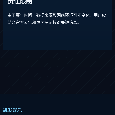
责任限制
由于赛事时间、数据来源和网络环境可能变化，用户应
结合官方公告和页面提示核对关键信息。
凯发娱乐