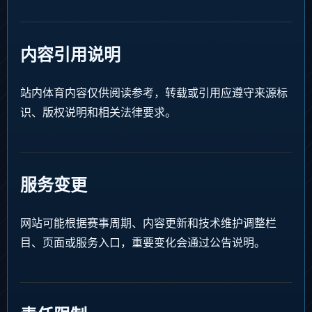
内容引用说明
站内体育内容仅供阅读参考，转载或引用应遵守来源标
识、版权说明和相关法律要求。
服务变更
网站可能根据赛事周期、内容更新和技术维护调整栏
目、页面或服务入口，重要变化会通过公告说明。