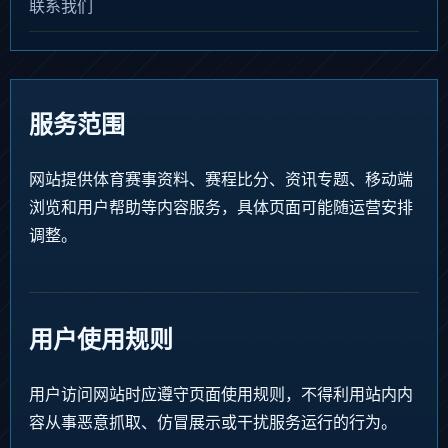
联系我们
服务范围
网站提供体育赛事资料、赛程比分、资讯专题、移动端
浏览和用户帮助等内容服务，具体页面可能随运营安排
调整。
用户使用规则
用户访问网站时应遵守页面使用规则，不得利用站内内
容从事恶意抓取、仿冒展示或干扰服务运行的行为。